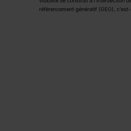
visibilité se construit à l’intersection
référencement génératif (GEO), c’est-à