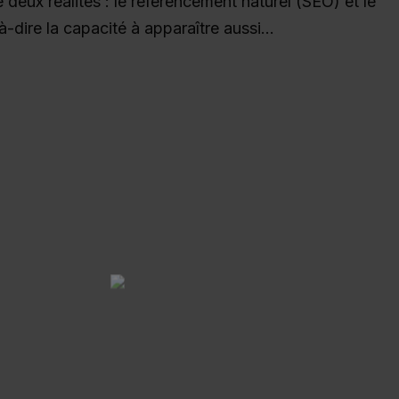
 de deux réalités : le référencement naturel (SEO) et le
-dire la capacité à apparaître aussi...