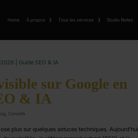
Home
À propos
Tous les services
Studio Notes
isible sur Google en
SEO & IA
log
,
Conseils
pose plus sur quelques astuces techniques. Aujourd’hui