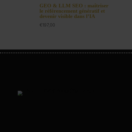
GEO & LLM SEO : maîtriser
le référencement génératif et
devenir visible dans l’IA
€
197,00