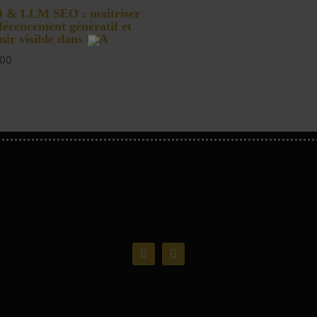
 & LLM SEO : maîtriser
éférencement génératif et
nir visible dans l’IA
,00