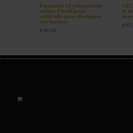
Formation IA entrepreneur :
GEO
utiliser l’intelligence
le r
artificielle pour développer
deve
son business
€
197
€
297,00